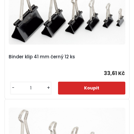
Binder klip 41 mm černý 12 ks
33,61 Kč
-
+